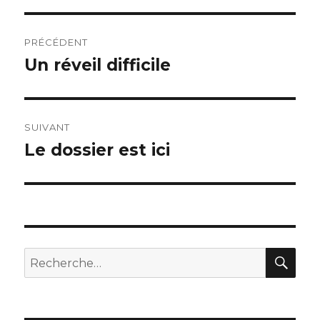
Navigation
PRÉCÉDENT
de
Un réveil difficile
Publication
précédente :
l’article
SUIVANT
Le dossier est ici
Publication
suivante :
REC
Recherche
pour :