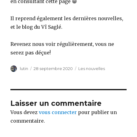
en consultant cette page 😁
Il reprend également les dernières nouvelles,
et le blog du Vî Saglé.
Revenez nous voir régulièrement, vous ne
serez pas déçue!
Auteur
Publié
Catégories
lutin
28 septembre 2020
Les nouvelles
le
Laisser un commentaire
Vous devez
vous connecter
pour publier un
commentaire.