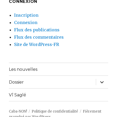
CONNEXION
Inscription
Connexion
Flux des publications
Flux des commentaires
Site de WordPress-FR
Les nouvelles
ouvrir
Dossier
le
sous-
menu
Vî Saglé
Caba-NON!
Politique de confidentialité
Fièrement
propulsé par WordPress